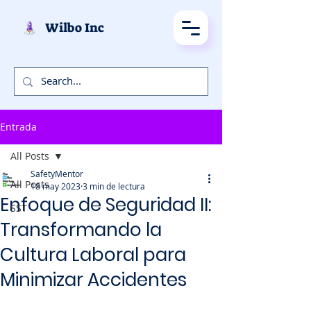
Wilbo Inc
Entrada
All Posts
SafetyMentor
All Posts
18 may 2023
3 min de lectura
Enfoque de Seguridad II:
SST
Transformando la
Cultura Laboral para
Minimizar Accidentes