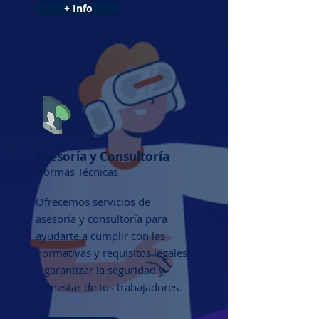
+ Info
Asesoría y Consultoría
Normas Técnicas
Ofrecemos servicios de
asesoría y consultoría para
ayudarte a cumplir con las
normativas y requisitos legales,
y garantizar la seguridad y
bienestar de tus trabajadores.