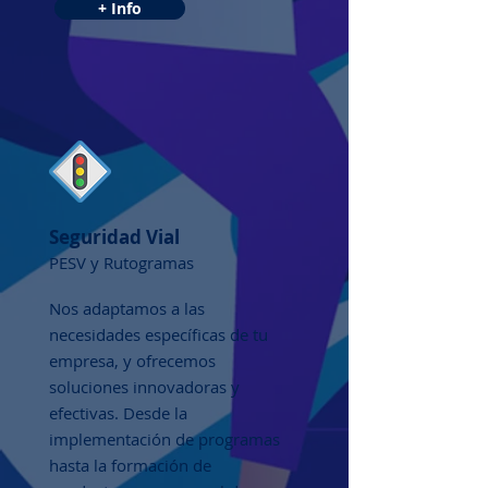
+ Info
Seguridad Vial
PESV y Rutogramas
Nos adaptamos a las
necesidades específicas de tu
empresa, y ofrecemos
soluciones innovadoras y
efectivas. Desde la
implementación de programas
hasta la formación de