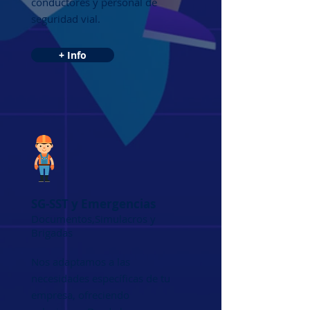
conductores y personal de
seguridad vial.
+ Info
SG-SST y Emergencias
Documentos,Simulacros y
Brigadas
Nos adaptamos a las
necesidades específicas de tu
empresa, ofreciendo