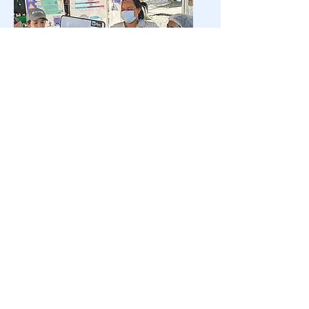
Capacitaciones
Programas de riesgo
Wilbo Inc
Creando las mejores
experiencias en
prevención de